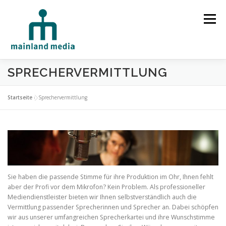
Zum Inhalt springen
Menü
SPRECHERVERMITTLUNG
HOME
STUDIO
LEISTUNGEN
Startseite
»
Sprechervermittlung
SPRECHERVERMITTLUNG
TECHNIK
REFERENZEN
Sie haben die passende Stimme für ihre Produktion im Ohr, Ihnen fehlt
aber der Profi vor dem Mikrofon? Kein Problem. Als professioneller
Mediendienstleister bieten wir Ihnen selbstverständlich auch die
Vermittlung passender Sprecherinnen und Sprecher an. Dabei schöpfen
wir aus unserer umfangreichen Sprecherkartei und ihre Wunschstimme