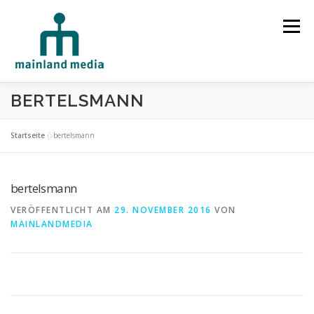
Zum Inhalt springen
Menü
BERTELSMANN
HOME
STUDIO
LEISTUNGEN
Startseite
»
bertelsmann
SPRECHERVERMITTLUNG
TECHNIK
REFERENZEN
bertelsmann
VERÖFFENTLICHT AM
29. NOVEMBER 2016
VON
MAINLANDMEDIA