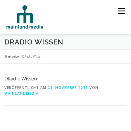
Zum Inhalt springen
Menü
DRADIO WISSEN
HOME
STUDIO
LEISTUNGEN
Startseite
»
DRadio Wissen
SPRECHERVERMITTLUNG
TECHNIK
REFERENZEN
DRadio Wissen
VERÖFFENTLICHT AM
29. NOVEMBER 2016
VON
MAINLANDMEDIA