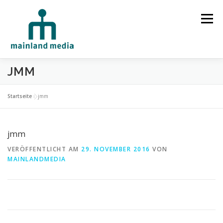
Zum Inhalt springen
Menü
JMM
HOME
STUDIO
LEISTUNGEN
Startseite
»
jmm
SPRECHERVERMITTLUNG
TECHNIK
REFERENZEN
jmm
VERÖFFENTLICHT AM
29. NOVEMBER 2016
VON
MAINLANDMEDIA