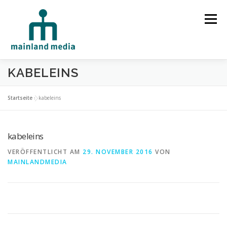
Zum Inhalt springen
Menü
KABELEINS
HOME
STUDIO
LEISTUNGEN
Startseite
»
kabeleins
SPRECHERVERMITTLUNG
TECHNIK
REFERENZEN
kabeleins
VERÖFFENTLICHT AM
29. NOVEMBER 2016
VON
MAINLANDMEDIA