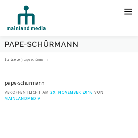
Zum Inhalt springen
Menü
PAPE-SCHÜRMANN
HOME
STUDIO
LEISTUNGEN
Startseite
»
pape-schürmann
SPRECHERVERMITTLUNG
TECHNIK
REFERENZEN
pape-schürmann
VERÖFFENTLICHT AM
29. NOVEMBER 2016
VON
MAINLANDMEDIA