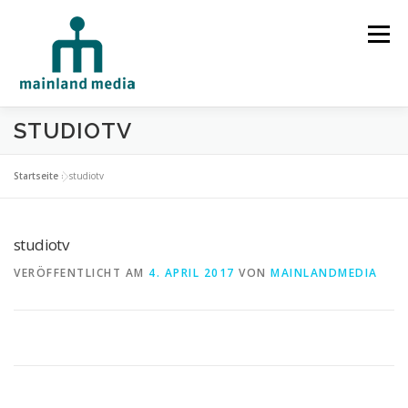
Zum Inhalt springen
Menü
STUDIOTV
HOME
STUDIO
LEISTUNGEN
Startseite
»
studiotv
SPRECHERVERMITTLUNG
TECHNIK
REFERENZEN
studiotv
VERÖFFENTLICHT AM
4. APRIL 2017
VON
MAINLANDMEDIA