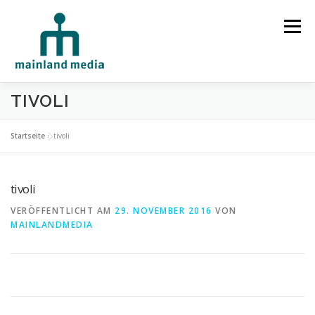
Zum Inhalt springen
Menü
TIVOLI
HOME
STUDIO
LEISTUNGEN
Startseite
»
tivoli
SPRECHERVERMITTLUNG
TECHNIK
REFERENZEN
tivoli
VERÖFFENTLICHT AM
29. NOVEMBER 2016
VON
MAINLANDMEDIA